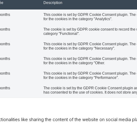
ée
Description
months
This cookie is set by GDPR Cookie Consent plugin. The c
for the cookies in the category "Analytics".
months
The cookie is set by GDPR cookie consent to record the u
category "Functional".
months
This cookie is set by GDPR Cookie Consent plugin. The c
for the cookies in the category "Necessary".
months
This cookie is set by GDPR Cookie Consent plugin. The c
for the cookies in the category "Other.
months
This cookie is set by GDPR Cookie Consent plugin. The c
for the cookies in the category "Performance".
months
The cookie is set by the GDPR Cookie Consent plugin and
has consented to the use of cookies. It does not store an
tionalities like sharing the content of the website on social media p