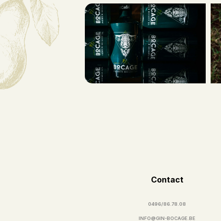
Contact
0496/86.78.08
INFO@GIN-BOCAGE.BE